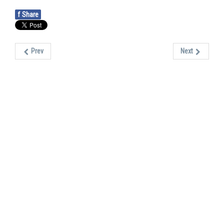
f
Share
Prev
Next