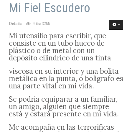
MUSIC VIDEOS
Mi Fiel Escudero
TUNES
Details:
Hits: 3255
Mi utensilio para escribir, que
SPANISH BLUEBIRD
consiste en un tubo hueco de
plástico o de metal con un
depósito cilíndrico de una tinta
viscosa en su interior y una bolita
metálica en la punta, o bolígrafo es
una parte vital en mi vida.
Se podría equiparar a un familiar,
un amigo, alguien que siempre
está y estará presente en mi vida.
Me acompaña en las terroríficas